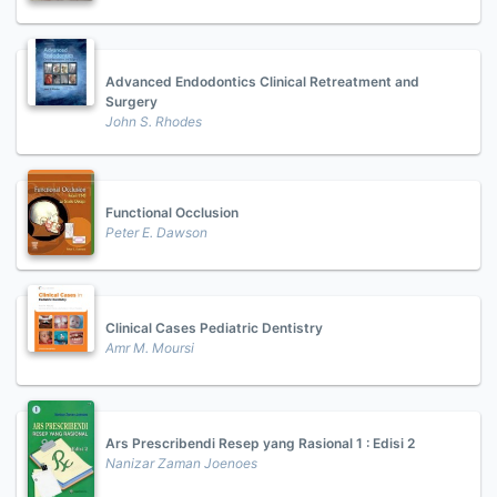
Advanced Endodontics Clinical Retreatment and
Surgery
John S. Rhodes
Functional Occlusion
Peter E. Dawson
Clinical Cases Pediatric Dentistry
Amr M. Moursi
Ars Prescribendi Resep yang Rasional 1 : Edisi 2
Nanizar Zaman Joenoes