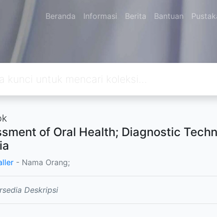
Beranda
Informasi
Berita
Bantuan
Pusta
ok
sment of Oral Health; Diagnostic Techn
ia
aller
- Nama Orang;
rsedia Deskripsi