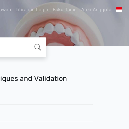
kawan
Librarian Login
Buku Tamu
Area Anggota
iques and Validation