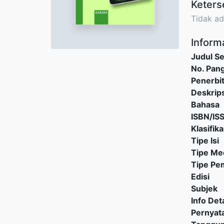
Keters
Tidak ad
Informa
Judul Se
No. Pang
Penerbi
Deskrips
Bahasa
ISBN/IS
Klasifika
Tipe Isi
Tipe Me
Tipe P
Edisi
Subjek
Info Deta
Pernyat