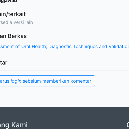
ngjawab
ain/terkait
sedia versi lain
an Berkas
sment of Oral Health; Diagnostic Techniques and Validation
tar
harus
login
sebelum memberikan komentar
ang Kami