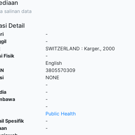
ediaan
a salinan data
si Detail
ri
-
gil
-
t
SWITZERLAND
:
Karger
.,
2000
i Fisik
-
English
SN
3805570309
si
NONE
-
dia
-
embawa
-
-
Public Health
il Spesifik
-
aan
-