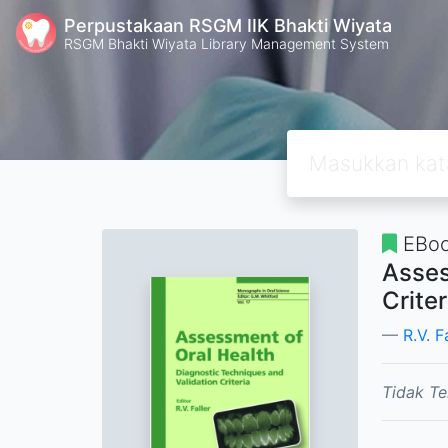
Perpustakaan RSGM IIK Bhakti Wiyata
RSGM Bhakti Wiyata Library Management System
EBo
Asses
Criter
R.V. F
Tidak Te