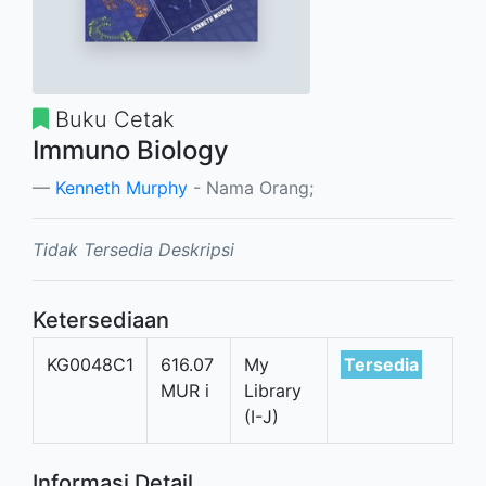
Buku Cetak
Immuno Biology
Kenneth Murphy
- Nama Orang;
Tidak Tersedia Deskripsi
Ketersediaan
KG0048C1
616.07
My
Tersedia
MUR i
Library
(I-J)
Informasi Detail